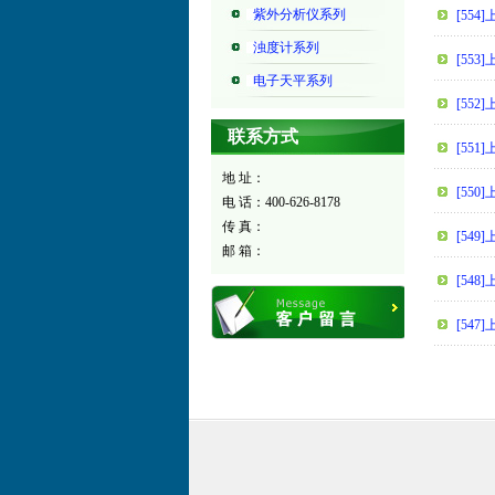
紫外分析仪系列
[55
浊度计系列
[553
电子天平系列
[552
联系方式
[55
地 址：
[55
电 话：400-626-8178
传 真：
[54
邮 箱：
[548
[54