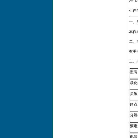
ZS
生产
一、
本仪
二、
有手
三、
型号
极化
灵敏
终点
分辨
滴定
电源