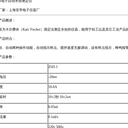
D-1电子自动水份测定仪
厂家：上海安亭电子仪器厂
产品概述：
器为卡尔费休（Kari. Fischer）滴定法测定水份的仪器，能用于轻工以及其它工业产
产品特点：
动、自动两种操作动能，自动指示终点。搅拌速度无极调动，设有终点指示，蜂鸣报
产品参数：
ZSD-1
电压
-20mv
度
10-6A
延时
10±2秒 10±2set
率
0.05ml
流量
0.1ml/s
220v 50Hz