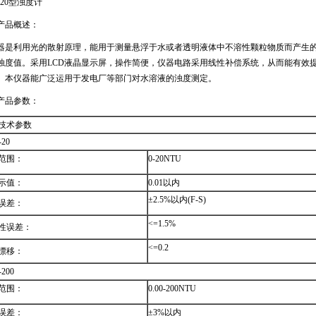
-20型浊度计
产品概述：
器是利用光的散射原理，能用于测量悬浮于水或者透明液体中不溶性颗粒物质而产生
浊度值。采用LCD液晶显示屏，操作简便，仪器电路采用线性补偿系统，从而能有效
。本仪器能广泛运用于发电厂等部门对水溶液的浊度测定。
产品参数：
技术参数
-20
范围：
0-20NTU
示值：
0.01以内
±2.5%以内(F-S)
误差：
<=1.5%
性误差：
<=0.2
漂移：
200
范围：
0.00-200NTU
误差：
±3%以内