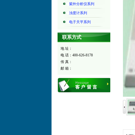
紫外分析仪系列
浊度计系列
电子天平系列
联系方式
地 址：
电 话：400-626-8178
传 真：
邮 箱：