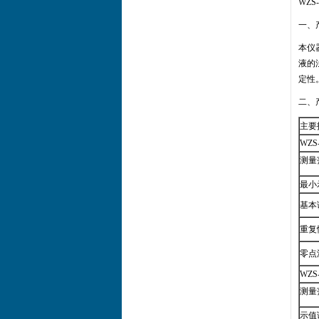
WZS
一、
本仪
液的
定性
二、
主要
WZS
测量
最小
基本
重复
零点
WZS-
测量
示值